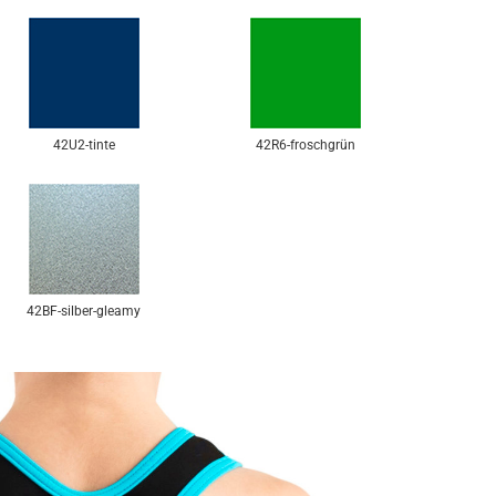
42U2-tinte
42R6-froschgrün
42BF-silber-gleamy