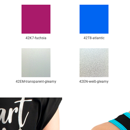
42K7-fuchsia
42T8-atlantic
42EM-transparent-gleamy
42EN-weiß-gleamy