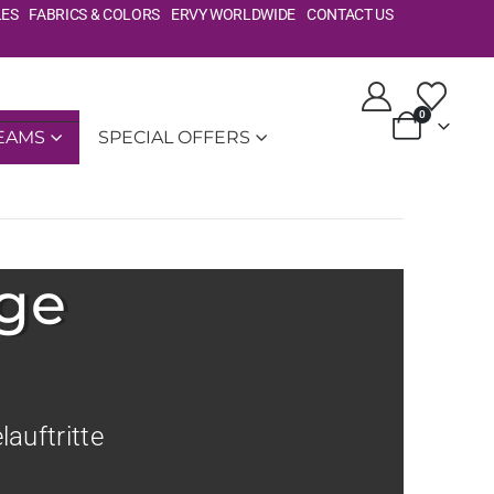
LES
FABRICS & COLORS
ERVY WORLDWIDE
CONTACT US
0
TEAMS
SPECIAL OFFERS
ge
auftritte