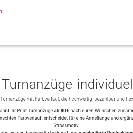
n
Turnanzüge individuel
 Turnanzüge mit Farbverlauf, die hochwertig, bezahlbar und flex
önnt ihr Print Turnanzüge
ab 80 €
nach euren Wünschen zusamm
schten Farbverlauf, entscheidet für eine Ärmellänge und ergän
Strassmotiv.
züge werden hochwertig bedruckt und
nachhaltig in Deutschland