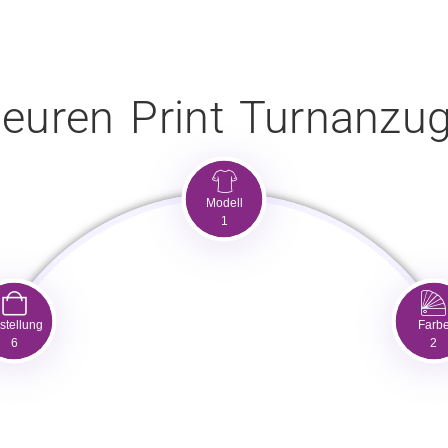
hr euren Print Turnan
Modell
1
stellung
Farb
6
2