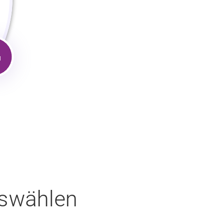
l
uswählen